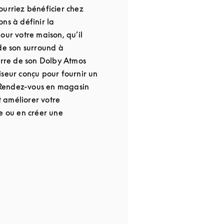
ourriez bénéficier chez
ns à définir la
our votre maison, qu’il
 de son surround à
barre de son Dolby Atmos
iseur conçu pour fournir un
. Rendez-vous en magasin
 améliorer votre
e ou en créer une
 in New Tab