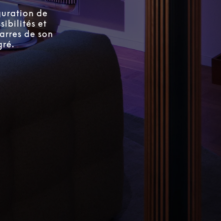
guration de
ibilités et
barres de son
gré.