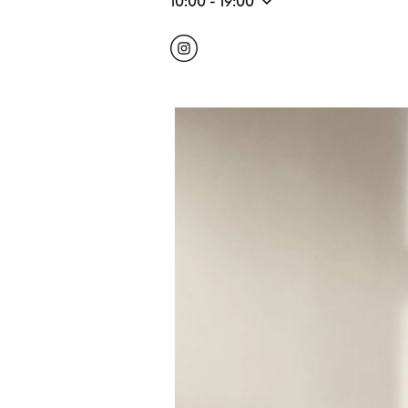
10:00
-
19:00
Click to open Instagram
Link Opens in New Tab
Image de l’événement