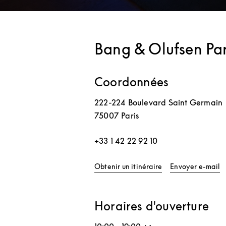
Bang & Olufsen Par
Coordonnées
222-224 Boulevard Saint Germain
75007
Paris
+33 1 42 22 92 10
Link Opens in New 
Obtenir un itinéraire
Envoyer e-mail
Horaires d'ouverture