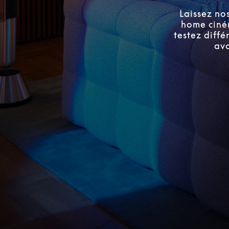
Laissez no
home ciném
testez diffé
ava