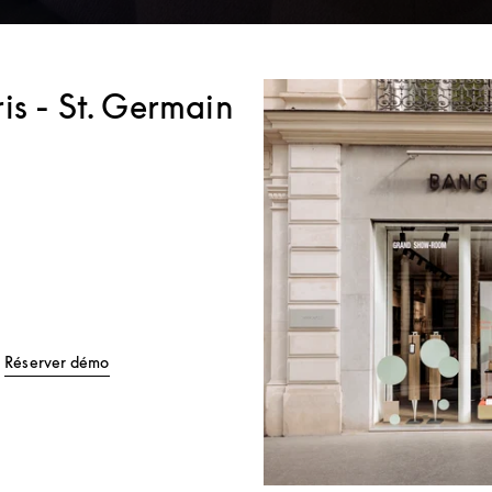
is - St. Germain
Tab
Link Opens in New Tab
Réserver démo